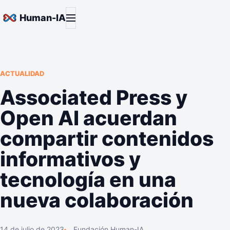
Saltar al contenido
Abrir menú
Human-IA
ACTUALIDAD
Associated Press y
Open AI acuerdan
compartir contenidos
informativos y
tecnología en una
nueva colaboración
14 de julio de 2023
Fundación Human-IA