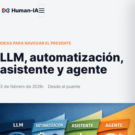
Saltar al contenido
Abrir menú
Human-IA
IDEAS PARA NAVEGAR EL PRESENTE
LLM, automatización,
asistente y agente
3 de febrero de 2026
Desde el puente